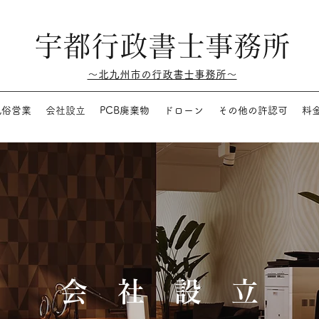
​宇都行政書士事務所
～北九州市の行政書士事務所～
風俗営業
会社設立
PCB廃棄物
ドローン
その他の許認可
料
​会 社 設 立