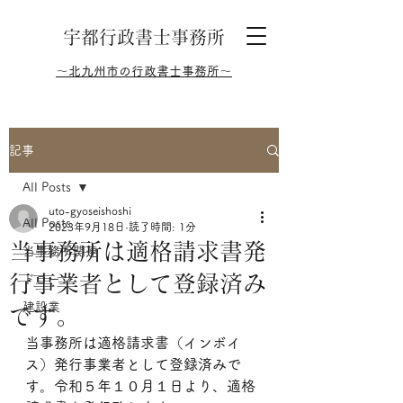
​宇都行政書士事務所
～北九州市の行政書士事務所～
記事
All Posts
uto-gyoseishoshi
All Posts
2023年9月18日
読了時間: 1分
当事務所は適格請求書発
当事務所関連
行事業者として登録済み
ドローン
建設業
です。
当事務所は適格請求書（インボイ
ス）発行事業者として登録済みで
す。令和５年１０月１日より、適格