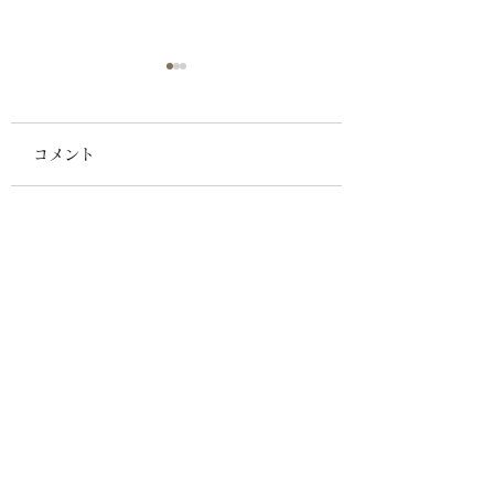
コメント
イオンモール八幡東に
2022年もよろし
コメントを追加…
て、宣伝を開始しまし
いします‼
た！
​宇都行政書士事務所
E-mail：
utogyoseishoshi@gmail.com
Tel：093-482-7501