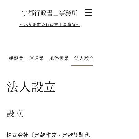
​宇都行政書士事務所
～北九州市の行政書士事務所～
建設業
運送業
風俗営業
法人設立
農地法
法人設立
設立
株式会社（定款作成・定款認証代