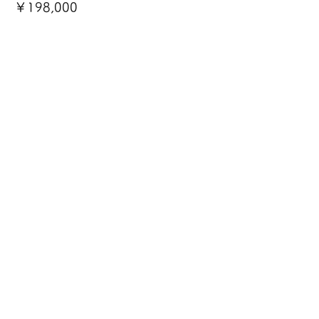
￥198,000
更新許可（積替え保管）
【別途発生する費用】①証紙・印紙代
￥73,000 ②証明書等実費
￥176,000
変更許可（積替え保管）
【別途発生する費用】①証紙・印紙代
￥71,000 ②証明書等実費
￥176,000