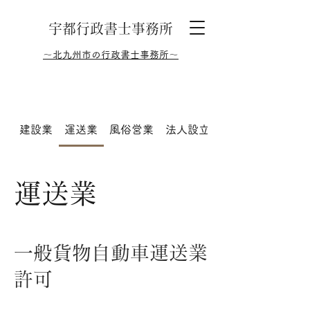
​宇都行政書士事務所
～北九州市の行政書士事務所～
建設業
運送業
風俗営業
法人設立
農地法
運送業
一般貨物自動車運送業
許可